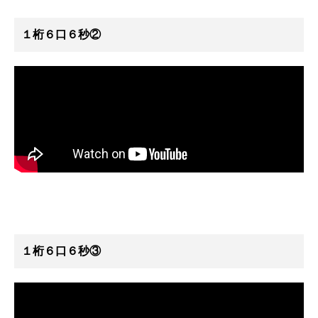
１桁６口６秒②
１桁６口６秒③