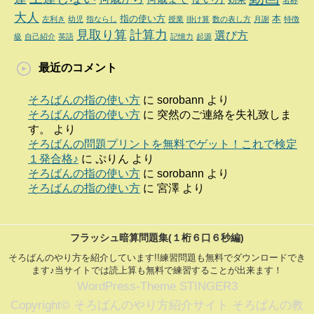
名称
大人
指の使い方
本
左利き
幼児
指ならし
授業
掛け算
数の表し方
月謝
特徴
見取り算
計算力
選び方
級
自己紹介
英語
記憶力
起源
最近のコメント
そろばんの指の使い方
に
sorobann
より
そろばんの指の使い方
に
突然のご連絡を失礼致しま
す。
より
そろばんの問題プリントを無料でゲット！これで検定
１発合格♪
に
ぷりん
より
そろばんの指の使い方
に
sorobann
より
そろばんの指の使い方
に
宮澤
より
フラッシュ暗算問題集(１桁６口６秒編)
そろばんのやり方を紹介しています!!練習問題も無料でダウンロードでき
ます♪当サイトでは読上算も無料で練習することが出来ます！
WordPress-Theme STINGER3
Copyright© そろばんのやり方紹介サイト そろばんの教