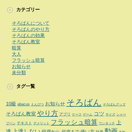
カテゴリー
そろばんについて
そろばんのやり方
そろばんの効果
そろばん教室
暗算
大人
フラッシュ暗算
お知らせ
未分類
タグ一覧
そろばん
10級
お知らせ
abacus
えんぴつ
そろばんグッズ
やり方
コツ
そろばん教室
アプリ
ケース
ゲーム
サイズ
シャー
フラッシュ暗算
上
テキスト
プペン
デメリット
ワンタッチ
動画
達
上達しない
何歳から
使い方
何歳まで
効果