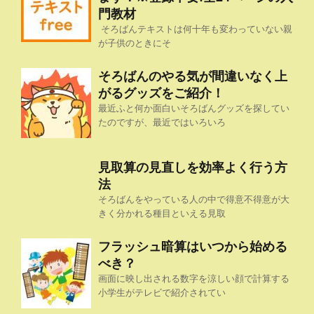
門教材
そろばんテキストは何十年も変わっていない親
が子供のときにそ
そろばんのやる気が間違いなく上
がるグッズをご紹介！
最近ふと何か面白いそろばんグッズを探してい
たのですが、最近ではいろいろ
見取算の見直しを効率よく行う方
法
そろばんをやっている人の中で得意不得意が大
きく分かれる種目といえる見取
フラッシュ暗算はいつから始める
べき？
画面に映し出される数字を涼しい顔で計算する
小学生がテレビで紹介されてい