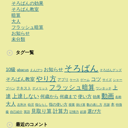
そろばんの効果
そろばん教室
暗算
大人
フラッシュ暗算
お知らせ
未分類
タグ一覧
そろばん
10級
お知らせ
abacus
えんぴつ
そろばんグッズ
やり方
コツ
そろばん教室
アプリ
ケース
ゲーム
サイズ
シャー
フラッシュ暗算
上
テキスト
プペン
デメリット
ワンタッチ
動画
達
上達しない
何歳から
使い方
何歳まで
効果
名称
大人
指の使い方
本
左利き
幼児
指ならし
授業
掛け算
数の表し方
月謝
特徴
見取り算
計算力
選び方
級
自己紹介
英語
記憶力
起源
最近のコメント