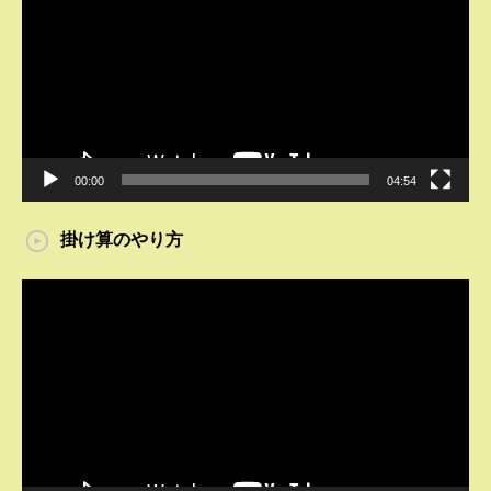
プ
レ
ー
ヤ
ー
00:00
04:54
掛け算のやり方
動
画
プ
レ
ー
ヤ
ー