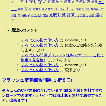
動
上達しない
上達
何歳から
使い方
何歳まで
効果
チ
画
大人
指の使い方
名称
左利き
幼児
指ならし
授業
掛け算
数の表し方
見取り算
計算力
選び
本
月謝
特徴
級
自己紹介
英語
記憶力
起源
方
最近のコメント
そろばんの指の使い方
に
sorobann
より
そろばんの指の使い方
に
突然のご連絡を失礼致
します。
より
そろばんの問題プリントを無料でゲット！これで
検定１発合格♪
に
ぷりん
より
そろばんの指の使い方
に
sorobann
より
そろばんの指の使い方
に
宮澤
より
フラッシュ暗算練習問題(１桁８口)
そろばんのやり方を紹介しています!!練習問題も無料でダウ
ンロードできます♪当サイトでは読上算も無料で練習するこ
とが出来ます！