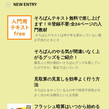
NEW ENTRY
そろばんテキスト無料で差し上げ
ます！※登録不要:全24ページの入
門教材
そろばんテキストは何十年も変わっていない親
が子供のときにそ
そろばんのやる気が間違いなく上
がるグッズをご紹介！
最近ふと何か面白いそろばんグッズを探してい
たのですが、最近ではいろいろ
見取算の見直しを効率よく行う方
法
そろばんをやっている人の中で得意不得意が大
きく分かれる種目といえる見取
フラッシュ暗算はいつから始める