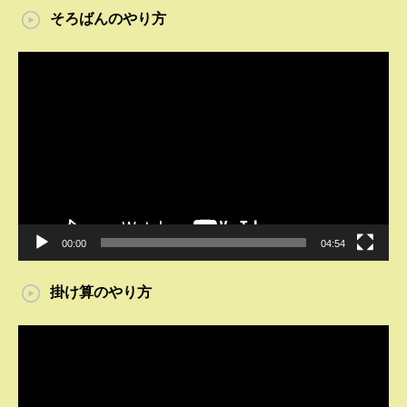
そろばんのやり方
動
画
プ
レ
ー
ヤ
ー
00:00
04:54
掛け算のやり方
動
画
プ
レ