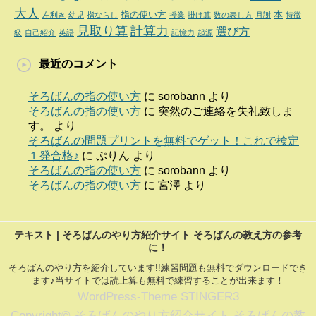
大人
指の使い方
本
左利き
幼児
指ならし
授業
掛け算
数の表し方
月謝
特徴
見取り算
計算力
選び方
級
自己紹介
英語
記憶力
起源
最近のコメント
そろばんの指の使い方
に
sorobann
より
そろばんの指の使い方
に
突然のご連絡を失礼致しま
す。
より
そろばんの問題プリントを無料でゲット！これで検定
１発合格♪
に
ぷりん
より
そろばんの指の使い方
に
sorobann
より
そろばんの指の使い方
に
宮澤
より
テキスト | そろばんのやり方紹介サイト そろばんの教え方の参考
に！
そろばんのやり方を紹介しています!!練習問題も無料でダウンロードでき
ます♪当サイトでは読上算も無料で練習することが出来ます！
WordPress-Theme STINGER3
Copyright© そろばんのやり方紹介サイト そろばんの教