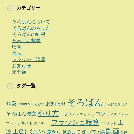
カテゴリー
そろばんについて
そろばんのやり方
そろばんの効果
そろばん教室
暗算
大人
フラッシュ暗算
お知らせ
未分類
タグ一覧
そろばん
10級
お知らせ
abacus
えんぴつ
そろばんグッズ
やり方
コツ
そろばん教室
アプリ
ケース
ゲーム
サイズ
シャー
フラッシュ暗算
上
テキスト
プペン
デメリット
ワンタッチ
動画
達
上達しない
何歳から
使い方
何歳まで
効果
名称