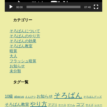
00:00
07:40
カテゴリー
そろばんについて
そろばんのやり方
そろばんの効果
そろばん教室
暗算
大人
フラッシュ暗算
お知らせ
未分類
タグ一覧
そろばん
10級
お知らせ
abacus
えんぴつ
そろばんグッズ
やり方
コツ
そろばん教室
アプリ
ケース
ゲーム
サイズ
シャー