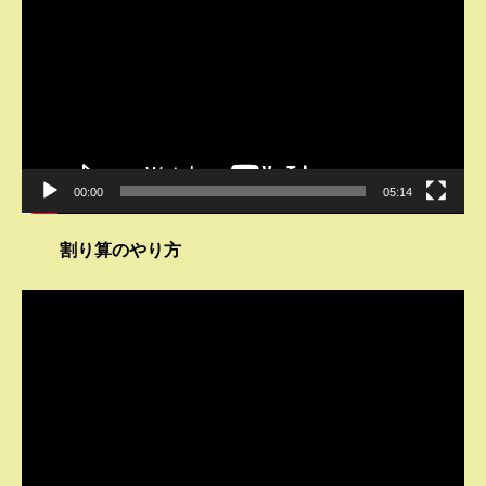
プ
レ
ー
ヤ
ー
00:00
05:14
割り算のやり方
動
画
プ
レ
ー
ヤ
ー