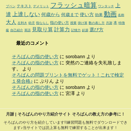
フラッシュ暗算
上
テキスト
プペン
デメリット
ワンタッチ
動画
達
上達しない
何歳から
使い方
何歳まで
効果
名称
大人
指の使い方
本
左利き
幼児
指ならし
授業
掛け算
数の表し方
月謝
特徴
見取り算
計算力
選び方
級
自己紹介
英語
記憶力
起源
最近のコメント
そろばんの指の使い方
に
sorobann
より
そろばんの指の使い方
に
突然のご連絡を失礼致しま
す。
より
そろばんの問題プリントを無料でゲット！これで検定
１発合格♪
に
ぷりん
より
そろばんの指の使い方
に
sorobann
より
そろばんの指の使い方
に
宮澤
より
月謝 | そろばんのやり方紹介サイト そろばんの教え方の参考に！
そろばんのやり方を紹介しています!!練習問題も無料でダウンロードでき
ます♪当サイトでは読上算も無料で練習することが出来ます！