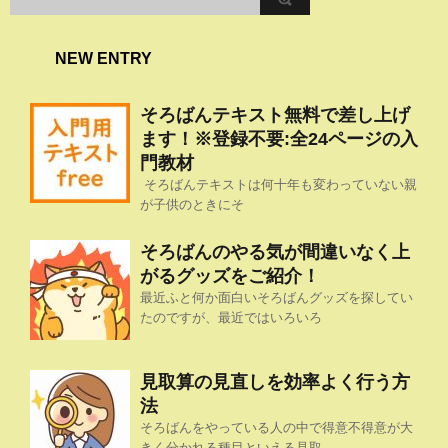
NEW ENTRY
そろばんテキスト無料で差し上げ
ます！※登録不要:全24ページの入
門教材
そろばんテキストは何十年も変わっていない親
が子供のときにそ
そろばんのやる気が間違いなく上
がるグッズをご紹介！
最近ふと何か面白いそろばんグッズを探してい
たのですが、最近ではいろいろ
見取算の見直しを効率よく行う方
法
そろばんをやっている人の中で得意不得意が大
きく分かれる種目といえる見取