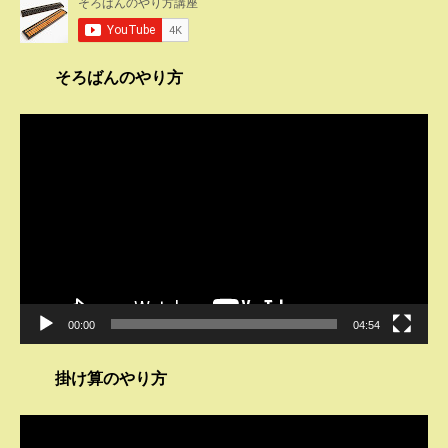
そろばんのやり方
動
画
プ
レ
ー
ヤ
ー
00:00
04:54
掛け算のやり方
動
画