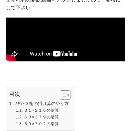
して下さい！
目次
２桁×３桁の掛け算のやり方
３１×２１６の暗算
６３×３７９の暗算
５９×７０２の暗算