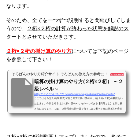
なります。
そのため、全てを一つずつ説明すると間延びしてしま
うので、
２桁×２桁の計算が終わった状態を解説のス
タートとさせていただきます。
２桁×２桁の掛け算のやり方
については下記のページ
を参照して下さい！
そろばんのやり方紹介サイト そろばんの教え方の参考に！
5 pockets
暗算の掛け算のやり方(２桁×２桁） ～２
級レベル～
http://そろばんやり方.com/annzann-yarikata/2keta-2keta/
ここではそろばん式(珠算式)で行う暗算の掛け算のやり方(２桁×２桁)の解説をい
たします。今回もそろばんの掛け算のやり方の一つである【両落とし】と同じ解
き方になります。 なお、２桁同士の掛け算を行うには２桁×１桁の掛け算が暗算
で解けることが前提になります。暗算ではまだ解けないという方は先に２桁×１
桁のやり方から入って下さい。また、２桁×１桁の掛け算を暗算で解ける方も、
一度先に読んでいただくと、このページの説明表現が理解しやすいと思いま
す。 今回も動画を作りますので、アップした際には参考にして下...
２桁×3桁の解説動画もアップしましたので、参考に