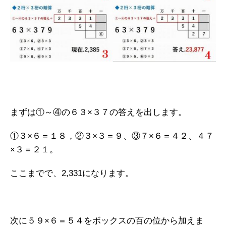
まずは①～④の６３×３７の答えを出します。
①３×６＝１８，②３×３＝９、③７×６＝４２、４７
×３＝２１。
ここまでで、2,331になります。
次に５９×６＝５４をボックスの百の位から加えま