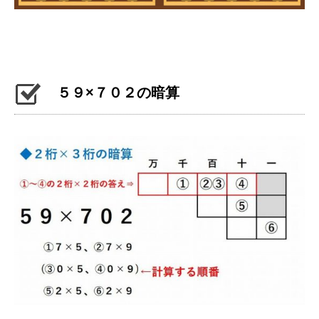
５９×７０２の暗算