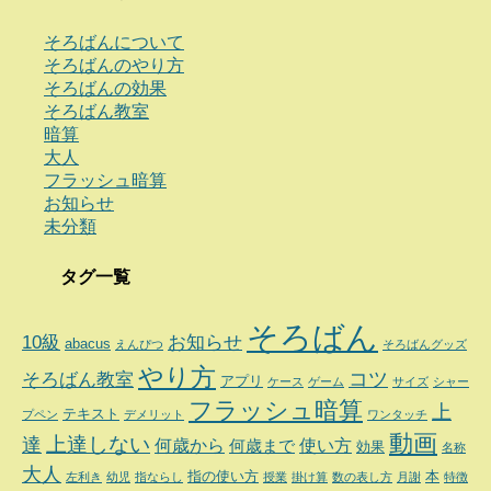
そろばんについて
そろばんのやり方
そろばんの効果
そろばん教室
暗算
大人
フラッシュ暗算
お知らせ
未分類
タグ一覧
そろばん
10級
お知らせ
abacus
えんぴつ
そろばんグッズ
やり方
コツ
そろばん教室
アプリ
ケース
ゲーム
サイズ
シャー
フラッシュ暗算
上
テキスト
プペン
デメリット
ワンタッチ
動画
達
上達しない
何歳から
使い方
何歳まで
効果
名称
大人
指の使い方
本
左利き
幼児
指ならし
授業
掛け算
数の表し方
月謝
特徴