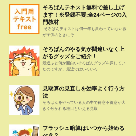
そろばんテキスト無料で差し上げ
ます！※登録不要:全24ページの入
門教材
そろばんテキストは何十年も変わっていない親
が子供のときにそ
そろばんのやる気が間違いなく上
がるグッズをご紹介！
最近ふと何か面白いそろばんグッズを探してい
たのですが、最近ではいろいろ
見取算の見直しを効率よく行う方
法
そろばんをやっている人の中で得意不得意が大
きく分かれる種目といえる見取
フラッシュ暗算はいつから始める
べき？