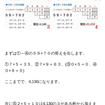
まずは①～④の５９×７０の答えを出します。
①７×５＝３５、②７×９＝６３、(③０×５＝０、④
０×９＝０)
ここまでで、4,130になります。
次に⑤２×５＝１０は4,130の３がある桁から加えま