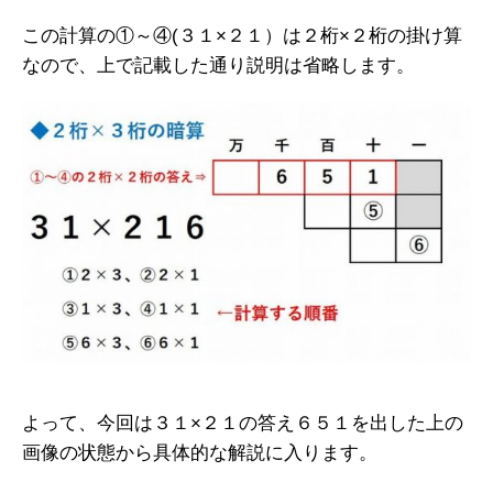
この計算の①～④(３１×２１）は２桁×２桁の掛け算
なので、上で記載した通り説明は省略します。
よって、今回は３１×２１の答え６５１を出した上の
画像の状態から具体的な解説に入ります。