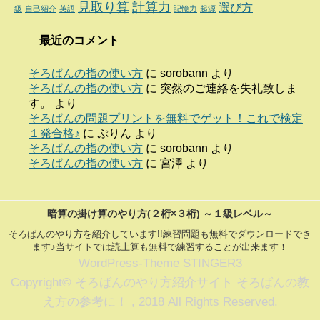
見取り算
計算力
選び方
級
自己紹介
英語
記憶力
起源
最近のコメント
そろばんの指の使い方
に
sorobann
より
そろばんの指の使い方
に
突然のご連絡を失礼致しま
す。
より
そろばんの問題プリントを無料でゲット！これで検定
１発合格♪
に
ぷりん
より
そろばんの指の使い方
に
sorobann
より
そろばんの指の使い方
に
宮澤
より
暗算の掛け算のやり方(２桁×３桁) ～１級レベル～
そろばんのやり方を紹介しています!!練習問題も無料でダウンロードでき
ます♪当サイトでは読上算も無料で練習することが出来ます！
WordPress-Theme STINGER3
Copyright© そろばんのやり方紹介サイト そろばんの教
え方の参考に！ , 2018 All Rights Reserved.