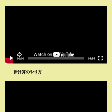
動
画
プ
レ
ー
ヤ
ー
00:00
04:54
掛け算のやり方
動
画
プ
レ
ー
ヤ