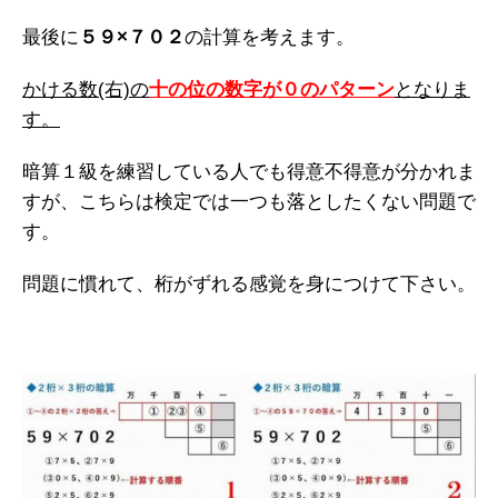
最後に
５９×７０２
の計算を考えます。
かける数(右)の
十の位の数字が０のパターン
となりま
す。
暗算１級を練習している人でも得意不得意が分かれま
すが、こちらは検定では一つも落としたくない問題で
す。
問題に慣れて、桁がずれる感覚を身につけて下さい。