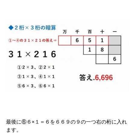
最後に⑥６×１＝６を６６９の９の一つ右の桁に入れ
ます。