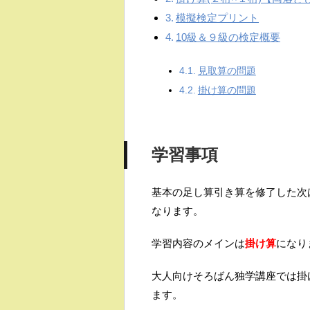
模擬検定プリント
10級＆９級の検定概要
見取算の問題
掛け算の問題
学習事項
基本の足し算引き算を修了した次
なります。
学習内容のメインは
掛け算
になり
大人向けそろばん独学講座では掛
ます。