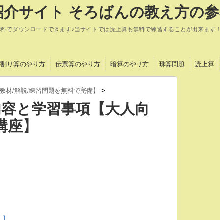
介サイト そろばんの教え方の参
無料でダウンロードできます♪当サイトでは読上算も無料で練習することが出来ます
割り算のやり方
伝票算のやり方
暗算のやり方
珠算問題
読上算
教材/解説/練習問題を無料で完備】
>
内容と学習事項【大人向
講座】
し】