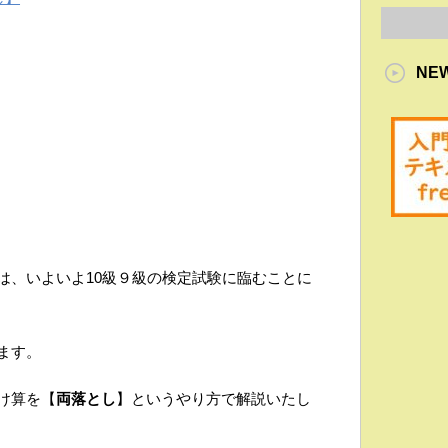
NE
は、いよいよ10級９級の検定試験に臨むことに
ます。
け算を【
両落とし
】というやり方で解説いたし