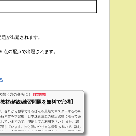
問題が出題されます。
５点の配点で出題されます。
る
の教え方の参考に！
1 pocket
教材/解説/練習問題を無料で完備】
が、ゼロから独学でそろばんを最短でマスターするのを
の解き方を学習後、日本珠算連盟の検定試験に沿って必
していますので、印刷してご利用下さい！ また、10
解説しています。掛け算のやり方は複数あるので、詳し
ださい。今回両落としを採用する理由はページ下部で簡