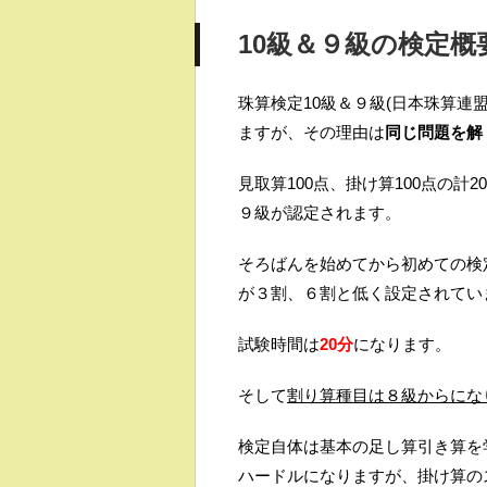
10級＆９級の検定概
珠算検定10級＆９級(日本珠算連
ますが、その理由は
同じ問題を解
見取算100点、掛け算100点の計2
９級が認定されます。
そろばんを始めてから初めての検
が３割、６割と低く設定されてい
試験時間は
20分
になります。
そして
割り算種目は８級からにな
検定自体は基本の足し算引き算を
ハードルになりますが、掛け算の