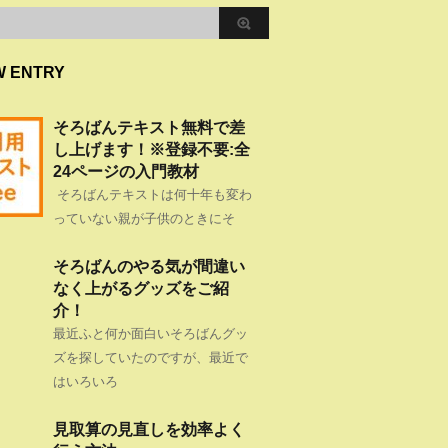
W ENTRY
そろばんテキスト無料で差
し上げます！※登録不要:全
24ページの入門教材
そろばんテキストは何十年も変わ
っていない親が子供のときにそ
そろばんのやる気が間違い
なく上がるグッズをご紹
介！
最近ふと何か面白いそろばんグッ
ズを探していたのですが、最近で
はいろいろ
見取算の見直しを効率よく