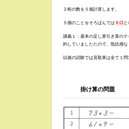
２桁の数を５個計算します。
５個のことをそろばんでは
５口
と
講義１：基本の足し算引き算のテ
約していましたたので、抵抗感な
以後の試験では見取算は全て１問1
掛け算の問題