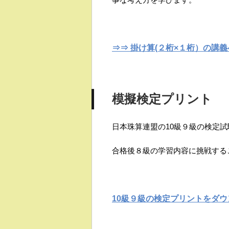
⇒⇒ 掛け算(２桁×１桁）の講義
模擬検定プリント
日本珠算連盟の10級９級の検定
合格後８級の学習内容に挑戦する
10級９級の検定プリントをダウ