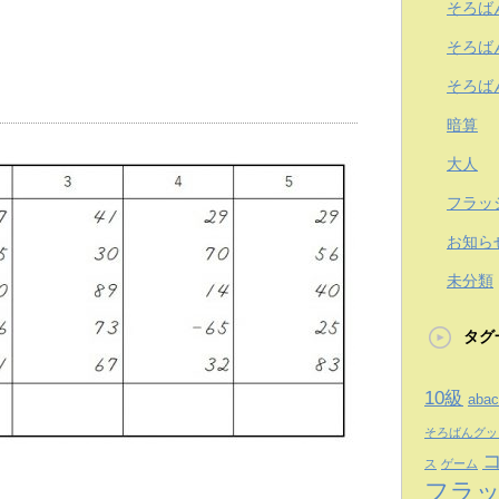
そろば
そろば
そろば
暗算
大人
フラッ
お知ら
未分類
タグ
10級
abac
そろばんグッ
ス
ゲーム
フラ