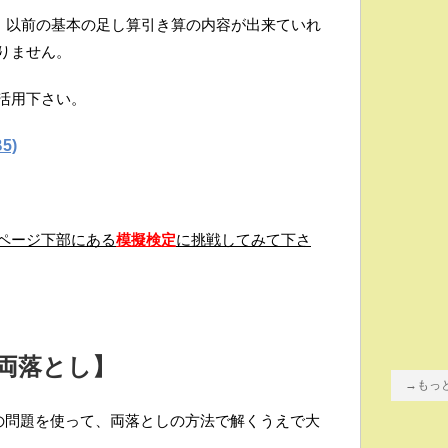
は、以前の基本の足し算引き算の内容が出来ていれ
りません。
活用下さい。
5)
ページ下部にある
模擬検定
に挑戦してみて下さ
【両落とし】
→もっ
の問題を使って、両落としの方法で解くうえで大