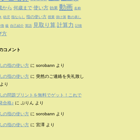
動画
歳から
使い方
何歳まで
効果
名称
指の使い方
き
幼児
指ならし
授業
掛け算
数の表し
見取り算
計算力
特徴
級
自己紹介
英語
記憶
び方
のコメント
んの指の使い方
に
sorobann
より
んの指の使い方
に
突然のご連絡を失礼致し
より
んの問題プリントを無料でゲット！これで
発合格♪
に
ぷりん
より
んの指の使い方
に
sorobann
より
んの指の使い方
に
宮澤
より