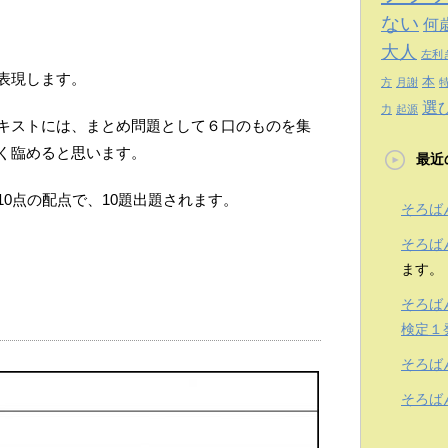
ない
何
大人
左利
表現します。
本
方
月謝
選
力
起源
キストには、まとめ問題として６口のものを集
く臨めると思います。
最近
0点の配点で、10題出題されます。
そろば
そろば
ます。
そろば
検定１
そろば
そろば