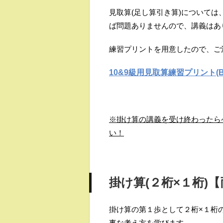
見取算(足し算引き算)について
ば問題ありませんので、講義はあ
練習プリントを用意したので、ご
10&9級用見取算練習プリント(B
※掛け算の講義を受け終わったら
い！
掛け算(２桁×１桁)
掛け算の第１歩として２桁×１桁
事な考え方を学びます。