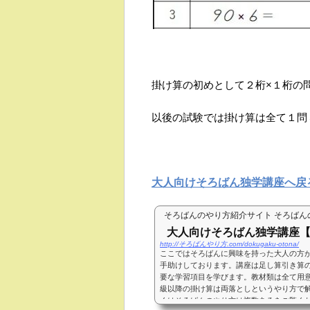
掛け算の初めとして２桁×１桁の
以後の試験では掛け算は全て１問
大人向けそろばん独学講座へ戻
そろばんのやり方紹介サイト そろばん
大人向けそろばん独学講座【
http://そろばんやり方.com/dokugaku-otona/
ここではそろばんに興味を持った大人の方
手助けしております。講座は足し算引き算
要な学習項目を学びます。教材類は全て用意
級以降の掛け算は両落としというやり方で
くはそろばんのやり方は複数あるをご覧く