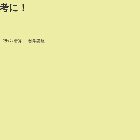
考に！
！
ﾌﾗｯｼｭ暗算
独学講座