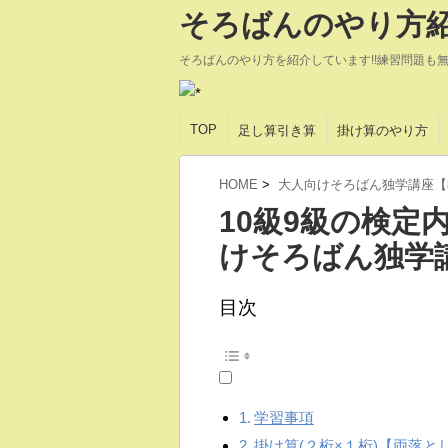
そろばんのやり方紹
そろばんのやり方を紹介しています!!練習問題も
TOP
足し算引き算
掛け算のやり方
HOME
>
大人向けそろばん独学講座【
10級9級の検定
けそろばん独学
目次
学習事項
掛け算(２桁×１桁)【両落と