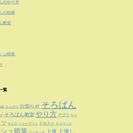
んのやり方
んの効果
ん教室
シュ暗算
せ
一覧
そろばん
お知らせ
us
えんぴつ
やり方
そろばん教室
アプリ
ズ
ケー
コツ
テキスト
サイズ
シャープペン
デメリット
ッシュ暗算
上達
上達し
ワンタッチ