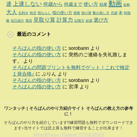
動画
達
上達しない
何歳から
使い方
何歳まで
効果
名称
大人
指の使い方
本
左利き
幼児
指ならし
授業
掛け算
数の表し方
月謝
特徴
見取り算
計算力
選び方
級
自己紹介
英語
記憶力
起源
最近のコメント
そろばんの指の使い方
に
sorobann
より
そろばんの指の使い方
に
突然のご連絡を失礼致しま
す。
より
そろばんの問題プリントを無料でゲット！これで検定
１発合格♪
に
ぷりん
より
そろばんの指の使い方
に
sorobann
より
そろばんの指の使い方
に
宮澤
より
ワンタッチ | そろばんのやり方紹介サイト そろばんの教え方の参考
に！
そろばんのやり方を紹介しています!!練習問題も無料でダウンロードでき
ます♪当サイトでは読上算も無料で練習することが出来ます！
WordPress-Theme STINGER3