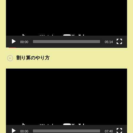
レ
ー
ヤ
ー
00:00
05:14
割り算のやり方
動
画
プ
レ
ー
ヤ
ー
00:00
07:40