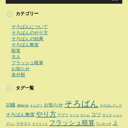
カテゴリー
そろばんについて
そろばんのやり方
そろばんの効果
そろばん教室
暗算
大人
フラッシュ暗算
お知らせ
未分類
タグ一覧
そろばん
10級
お知らせ
abacus
えんぴつ
そろばんグッズ
やり方
コツ
そろばん教室
アプリ
ケース
ゲーム
サイズ
シャー
フラッシュ暗算
上
テキスト
プペン
デメリット
ワンタッチ