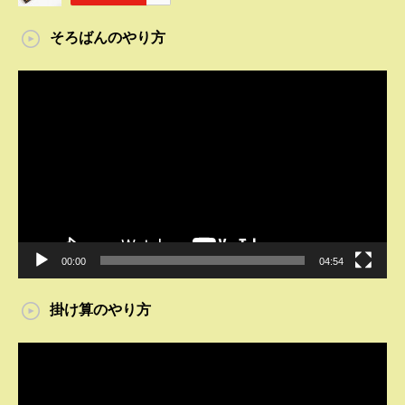
そろばんのやり方
動
画
プ
レ
ー
ヤ
ー
00:00
04:54
掛け算のやり方
動
画
プ