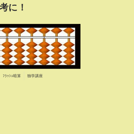
考に！
！
ﾌﾗｯｼｭ暗算
独学講座