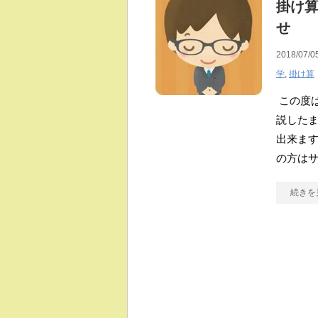
掛け
せ
2018/07/0
学
,
掛け算
この度
説した
出来ます
の方は
続きを