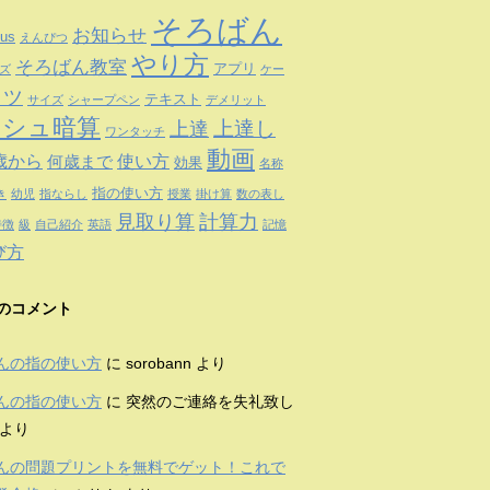
そろばん
お知らせ
us
えんぴつ
やり方
そろばん教室
アプリ
ズ
ケー
コツ
テキスト
サイズ
シャープペン
デメリット
ッシュ暗算
上達
上達し
ワンタッチ
動画
歳から
使い方
何歳まで
効果
名称
指の使い方
き
幼児
指ならし
授業
掛け算
数の表し
見取り算
計算力
特徴
級
自己紹介
英語
記憶
び方
のコメント
んの指の使い方
に
sorobann
より
んの指の使い方
に
突然のご連絡を失礼致し
より
んの問題プリントを無料でゲット！これで