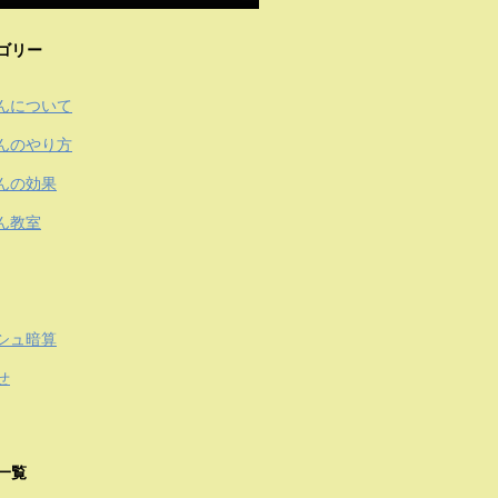
ゴリー
んについて
んのやり方
んの効果
ん教室
シュ暗算
せ
一覧