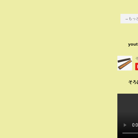
→もっ
you
そろ