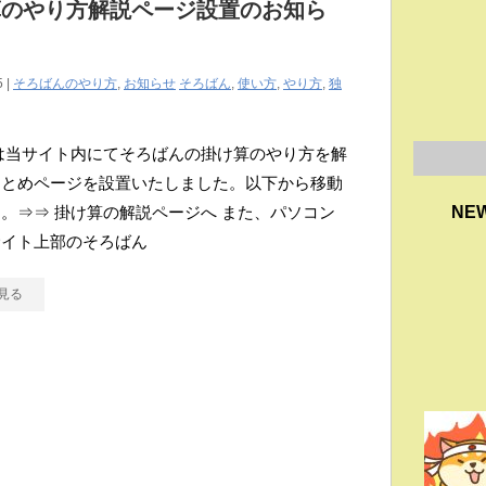
算のやり方解説ページ設置のお知ら
5 |
そろばんのやり方
,
お知らせ
そろばん
,
使い方
,
やり方
,
独
は当サイト内にてそろばんの掛け算のやり方を解
まとめページを設置いたしました。以下から移動
。⇒⇒ 掛け算の解説ページへ また、パソコン
NE
サイト上部のそろばん
見る