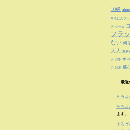
10級
abac
そろばんグッ
ス
ゲーム
フラ
ない
何
大人
左利
本
方
月謝
選
力
起源
最近
そろば
そろば
ます。
そろば