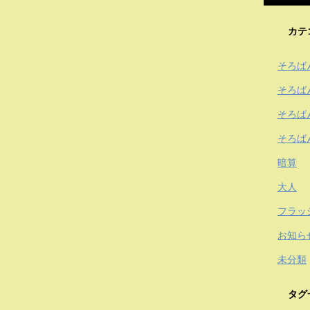
カテ
そろば
そろば
そろば
そろば
暗算
大人
フラッ
お知ら
未分類
タグ