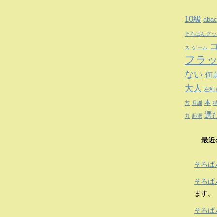
10級
abac
そろばんグッ
ス
ゲーム
フラ
ない
何
大人
左利
本
方
月謝
選
力
起源
最近
そろば
そろば
ます。
そろば