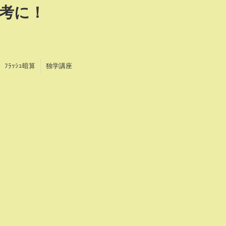
考に！
！
ﾌﾗｯｼｭ暗算
独学講座