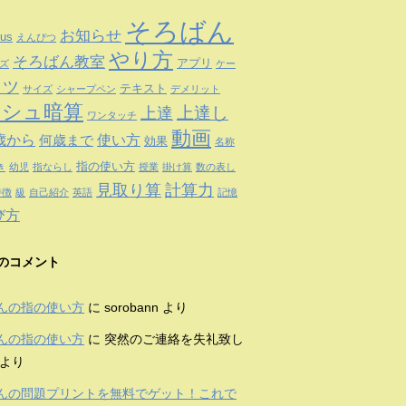
そろばん
お知らせ
us
えんぴつ
やり方
そろばん教室
アプリ
ズ
ケー
コツ
テキスト
サイズ
シャープペン
デメリット
ッシュ暗算
上達
上達し
ワンタッチ
動画
歳から
使い方
何歳まで
効果
名称
指の使い方
き
幼児
指ならし
授業
掛け算
数の表し
見取り算
計算力
特徴
級
自己紹介
英語
記憶
び方
のコメント
んの指の使い方
に
sorobann
より
んの指の使い方
に
突然のご連絡を失礼致し
より
んの問題プリントを無料でゲット！これで