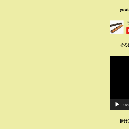
you
そろ
動
画
プ
レ
ー
ヤ
ー
00:
掛け