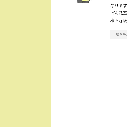
なりま
ばん教
様々な
続きを