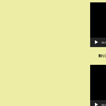
動
画
プ
レ
ー
ヤ
ー
00:
割り
動
画
プ
レ
ー
ヤ
ー
00: