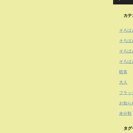
カテ
そろば
そろば
そろば
そろば
暗算
大人
フラッ
お知ら
未分類
タグ