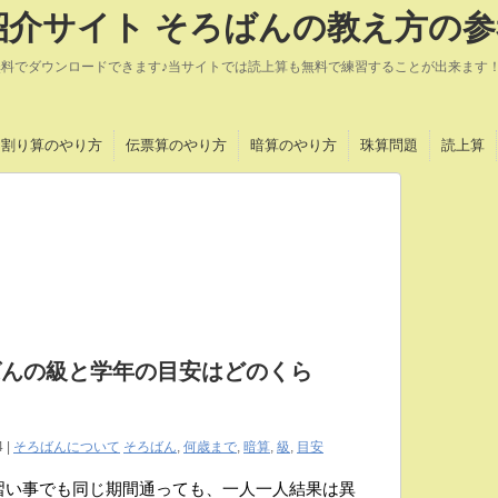
介サイト そろばんの教え方の参
無料でダウンロードできます♪当サイトでは読上算も無料で練習することが出来ます
割り算のやり方
伝票算のやり方
暗算のやり方
珠算問題
読上算
ばんの級と学年の目安はどのくら
4 |
そろばんについて
そろばん
,
何歳まで
,
暗算
,
級
,
目安
習い事でも同じ期間通っても、一人一人結果は異