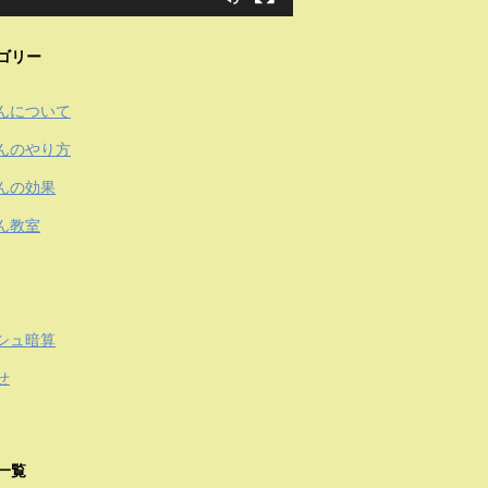
ゴリー
んについて
んのやり方
んの効果
ん教室
シュ暗算
せ
一覧