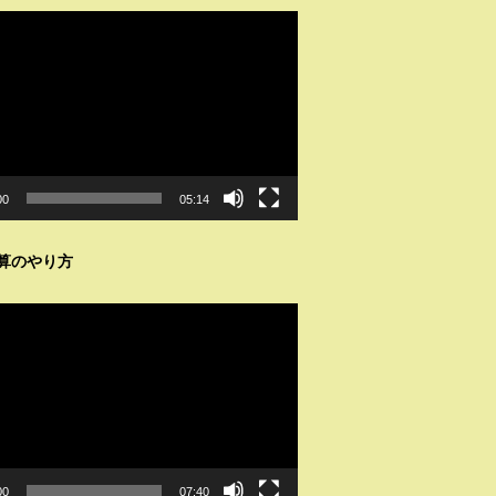
00
05:14
算のやり方
00
07:40