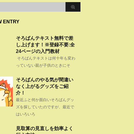
W ENTRY
そろばんテキスト無料で差
し上げます！※登録不要:全
24ページの入門教材
そろばんテキストは何十年も変わ
っていない親が子供のときにそ
そろばんのやる気が間違い
なく上がるグッズをご紹
介！
最近ふと何か面白いそろばんグッ
ズを探していたのですが、最近で
はいろいろ
見取算の見直しを効率よく