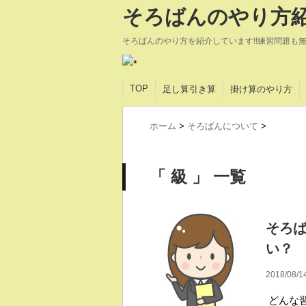
そろばんのやり方紹
そろばんのやり方を紹介しています!!練習問題も
TOP
足し算引き算
掛け算のやり方
ホーム
>
そろばんについて
>
「 級 」 一覧
そろ
い？
2018/08/1
どんな