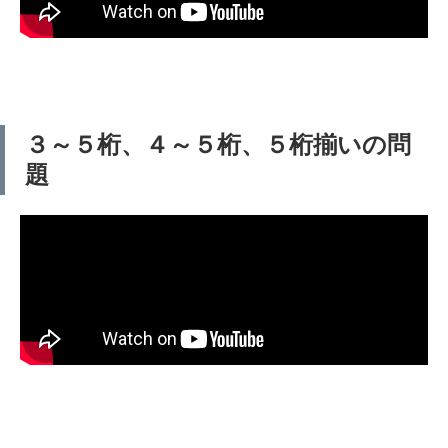
３～５桁、４～５桁、５桁揃いの問
題