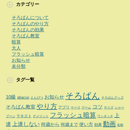
カテゴリー
そろばんについて
そろばんのやり方
そろばんの効果
そろばん教室
暗算
大人
フラッシュ暗算
お知らせ
未分類
タグ一覧
そろばん
10級
お知らせ
abacus
えんぴつ
そろばんグッズ
やり方
コツ
そろばん教室
アプリ
ケース
ゲーム
サイズ
シャー
フラッシュ暗算
上
テキスト
プペン
デメリット
ワンタッチ
動画
達
上達しない
何歳から
使い方
何歳まで
効果
名称