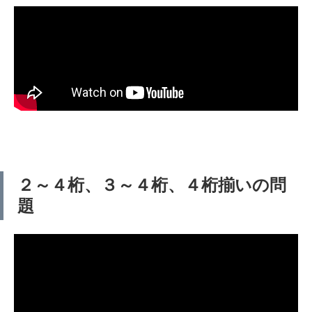
２～４桁、３～４桁、４桁揃いの問
題