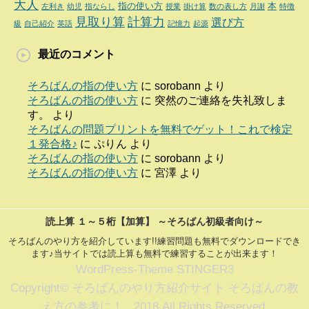
大人
指の使い方
本
左利き
幼児
指ならし
授業
掛け算
数の表し方
月謝
特徴
見取り算
計算力
選び方
級
自己紹介
英語
記憶力
起源
最近のコメント
そろばんの指の使い方
に
sorobann
より
そろばんの指の使い方
に
突然のご連絡を失礼致しま
す。
より
そろばんの問題プリントを無料でゲット！これで検定
１発合格♪
に
ぷりん
より
そろばんの指の使い方
に
sorobann
より
そろばんの指の使い方
に
宮澤
より
読上算 １～５桁【加算】 ～そろばん初級者向け～
そろばんのやり方を紹介しています!!練習問題も無料でダウンロードでき
ます♪当サイトでは読上算も無料で練習することが出来ます！
WordPress-Theme STINGER3
Copyright© そろばんのやり方紹介サイト そろばんの教
え方の参考に！ , 2018 All Rights Reserved.