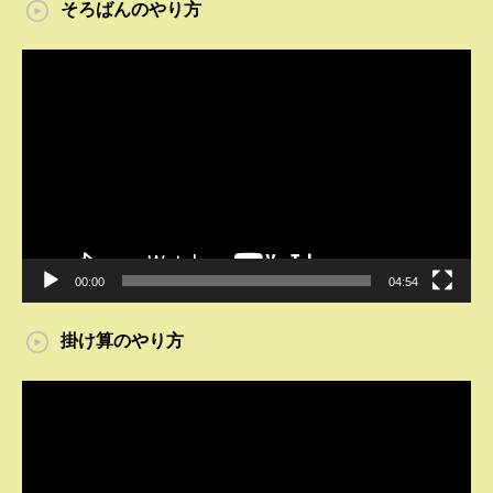
そろばんのやり方
動
画
プ
レ
ー
ヤ
ー
00:00
04:54
掛け算のやり方
動
画
プ
レ
ー