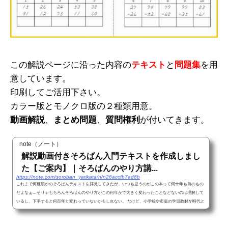
この解説ページに沿った内容の
テキスト
と
問題集
を用
意しています。
印刷してご活用下さい。
カラー版とモノクロ版の２種類用意。
動画解説
、
まとめ問題
、
質問権利
が付いてきます。
note（ノート）
解説動画付きそろばん入門テキストを作成しまし
た【ご案内】｜そろばんのやり方講...
https://note.com/soroban_yarikata/n/n26accfb7ad6b
これまで何種類かのそろばんテキストを拝見してきたが、いつも思うのがこの本って何十年も前のもの
だよなぁ... そりゃもちろんそろばんのやり方がこの何年かで大きく変わったことなどないのは理解して
いるし、下手すると何百年と変わっていないかもしれない。 だけど、小学校や市販の学習教材が時代と
共により分かりやすく変化しているのに対し、そろばんのテキストを見ていると昭和感をふんだんに味
わうことができる。 もう平成すらも終わって令和の時代になったというのに...。 テキスト内でよく一円
玉と五円玉のイラストを使っ...