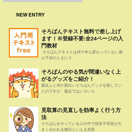
NEW ENTRY
そろばんテキスト無料で差し上げ
ます！※登録不要:全24ページの入
門教材
そろばんテキストは何十年も変わっていない親
が子供のときにそ
そろばんのやる気が間違いなく上
がるグッズをご紹介！
最近ふと何か面白いそろばんグッズを探してい
たのですが、最近ではいろいろ
見取算の見直しを効率よく行う方
法
そろばんをやっている人の中で得意不得意が大
きく分かれる種目といえる見取