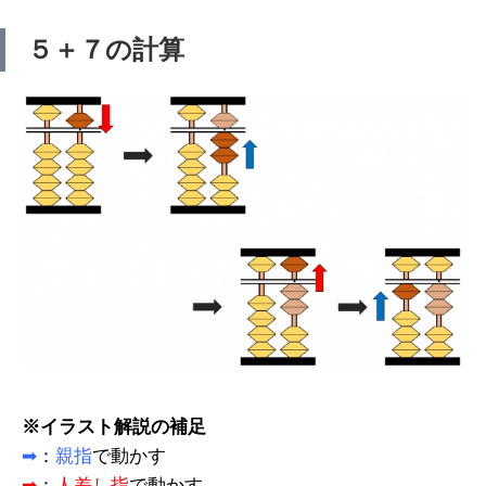
５＋７の計算
※イラスト解説の補足
➡
：
親指
で動かす
➡
：
人差し指
で動かす