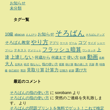
お知らせ
未分類
タグ一覧
そろばん
10級
お知らせ
abacus
えんぴつ
そろばんグッズ
やり方
コツ
そろばん教室
アプリ
ケース
ゲーム
サイズ
シャー
フラッシュ暗算
上
テキスト
プペン
デメリット
ワンタッチ
動画
達
上達しない
何歳から
使い方
何歳まで
効果
名称
大人
指の使い方
本
左利き
幼児
指ならし
授業
掛け算
数の表し方
月謝
特徴
見取り算
計算力
選び方
級
自己紹介
英語
記憶力
起源
最近のコメント
そろばんの指の使い方
に
sorobann
より
そろばんの指の使い方
に
突然のご連絡を失礼致しま
す。
より
そろばんの問題プリントを無料でゲット！これで検定