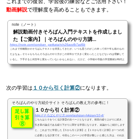
これまでの復習、学習後の練習などご活用下さい！
動画解説
で理解度を高めることもできます。
note（ノート）
解説動画付きそろばん入門テキストを作成しまし
た【ご案内】｜そろばんのやり方講...
https://note.com/soroban_yarikata/n/n26accfb7ad6b
これまで何種類かのそろばんテキストを拝見してきたが、いつも思うのがこの本って何十年も前のもの
だよなぁ... そりゃもちろんそろばんのやり方がこの何年かで大きく変わったことなどないのは理解して
いるし、下手すると何百年と変わっていないかもしれない。 だけど、小学校や市販の学習教材が時代と
共により分かりやすく変化しているのに対し、そろばんのテキストを見ていると昭和感をふんだんに味
わうことができる。 もう平成すらも終わって令和の時代になったというのに...。 テキスト内でよく一円
玉と五円玉のイラストを使っ...
次の学習は
１０から引く計算②
になります。
そろばんのやり方紹介サイト そろばんの教え方の参考に！
１０から引く計算②
http://そろばんやり方.com/tashizan-hikizan/10-4/
こちらは１０をつくる計算②の次ページとなります。前回の繰り上がりに続き、
引き算の論点である繰り下がりに関する学習になります。 結論からご紹介します
と、これまでに学習した【５から引く計算】と【１０から引く計算】が一つの式
に必要となる計算です。今回もこのページの学習が難しいと感じた方は、それ以