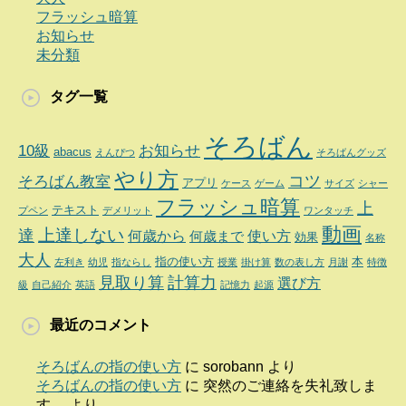
フラッシュ暗算
お知らせ
未分類
タグ一覧
そろばん
10級
お知らせ
abacus
えんぴつ
そろばんグッズ
やり方
コツ
そろばん教室
アプリ
ケース
ゲーム
サイズ
シャー
フラッシュ暗算
上
テキスト
プペン
デメリット
ワンタッチ
動画
達
上達しない
何歳から
使い方
何歳まで
効果
名称
大人
指の使い方
本
左利き
幼児
指ならし
授業
掛け算
数の表し方
月謝
特徴
見取り算
計算力
選び方
級
自己紹介
英語
記憶力
起源
最近のコメント
そろばんの指の使い方
に
sorobann
より
そろばんの指の使い方
に
突然のご連絡を失礼致しま
す。
より