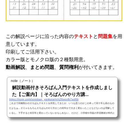
この解説ページに沿った内容の
テキスト
と
問題集
を用
意しています。
印刷してご活用下さい。
カラー版とモノクロ版の２種類用意。
動画解説
、
まとめ問題
、
質問権利
が付いてきます。
note（ノート）
解説動画付きそろばん入門テキストを作成しまし
た【ご案内】｜そろばんのやり方講...
https://note.com/soroban_yarikata/n/n26accfb7ad6b
これまで何種類かのそろばんテキストを拝見してきたが、いつも思うのがこの本って何十年も前のもの
だよなぁ... そりゃもちろんそろばんのやり方がこの何年かで大きく変わったことなどないのは理解して
いるし、下手すると何百年と変わっていないかもしれない。 だけど、小学校や市販の学習教材が時代と
共により分かりやすく変化しているのに対し、そろばんのテキストを見ていると昭和感をふんだんに味
わうことができる。 もう平成すらも終わって令和の時代になったというのに...。 テキスト内でよく一円
玉と五円玉のイラストを使っ...