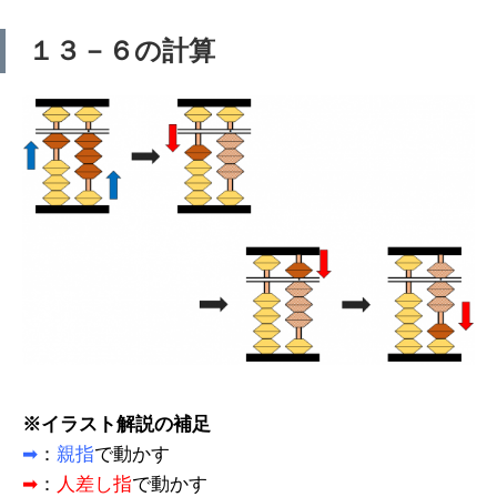
１３－６の計算
※イラスト解説の補足
➡
：
親指
で動かす
➡
：
人差し指
で動かす