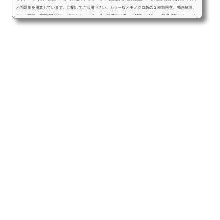
と問題集を用意しています。印刷してご活用下さい。カラー版とモノクロ版の２種類用意。動画解説、
まとめ問題、質問権利が付いてきます。 ４９＋５の計算※イラスト解説の補足➡：親指で動かす➡：人
差し指で動かす１０をつくる計...