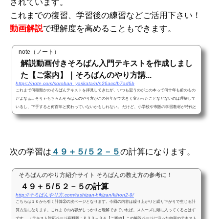
されています。
これまでの復習、学習後の練習などご活用下さい！
動画解説
で理解度を高めることもできます。
note（ノート）
解説動画付きそろばん入門テキストを作成しまし
た【ご案内】｜そろばんのやり方講...
https://note.com/soroban_yarikata/n/n26accfb7ad6b
これまで何種類かのそろばんテキストを拝見してきたが、いつも思うのがこの本って何十年も前のもの
だよなぁ... そりゃもちろんそろばんのやり方がこの何年かで大きく変わったことなどないのは理解して
いるし、下手すると何百年と変わっていないかもしれない。 だけど、小学校や市販の学習教材が時代と
共により分かりやすく変化しているのに対し、そろばんのテキストを見ていると昭和感をふんだんに味
わうことができる。 もう平成すらも終わって令和の時代になったというのに...。 テキスト内でよく一円
玉と五円玉のイラストを使っ...
次の学習は
４９＋５/５２－５
の計算になります。
そろばんのやり方紹介サイト そろばんの教え方の参考に！
４９＋５/５２－５の計算
http://そろばんやり方.com/tashizan-hikizan/kihon2-9/
こちらは１０から引く計算②の次ページとなります。今回の内容は繰り上がりと繰り下がりで生じる計
算方法になります。これまでの内容がしっかりと理解できていれば、スムーズに頭に入ってくるとはず
です。 ・テキスト対応ページ有料版：Ｐ３３～３４【ご案内】この解説ページに沿った内容のテキスト