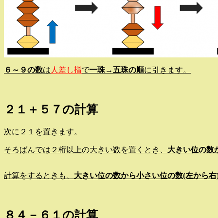
６～９の数
は
人差し指
で
一珠→五珠の順
に引きます。
２１＋５７の計算
次に２１を置きます。
そろばんでは２桁以上の大きい数を置くとき、
大きい位の数
計算をするときも、
大きい位の数から小さい位の数(左から右
８４－６１の計算