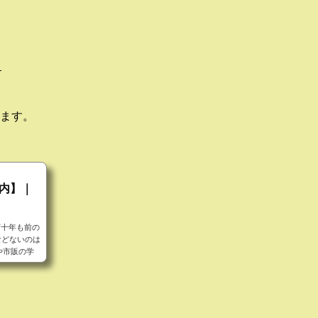
。
ます。
内】｜
何十年も前の
などないのは
や市販の学
見ていると昭
というの