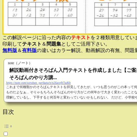
この解説ページに沿った内容の
テキスト
を２種類用意してい
印刷して
テキスト
＆
問題集
としてご活用下さい。
無料版
＆
有料版
の違いはカラー解説、動画解説の有無、問題
note（ノート）
解説動画付きそろばん入門テキストを作成しました【ご案
そろばんのやり方講...
https://note.com/soroban_yarikata/n/n26accfb7ad6b
これまで何種類かのそろばんテキストを拝見してきたが、いつも思うのがこの本って
ものだよなぁ... そりゃもちろんそろばんのやり方がこの何年かで大きく変わったこと
理解しているし、下手すると何百年と変わっていないかもしれない。 だけど、小学校
習教材が時代と共により分かりやすく変化しているのに対し、そろばんのテキストを
和感をふんだんに味わうことができる。 もう平成すらも終わって令和の時代になった
目次
に...。 テキスト内でよく一円玉と五円玉のイラストを使っ...