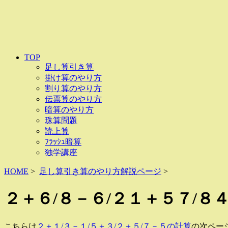
TOP
足し算引き算
掛け算のやり方
割り算のやり方
伝票算のやり方
暗算のやり方
珠算問題
読上算
ﾌﾗｯｼｭ暗算
独学講座
HOME
>
足し算引き算のやり方解説ページ
>
２＋６/８－６/２１＋５７/８
こちらは
２＋１/３－１/５＋３/２＋５/７－５の計算
の次ペー