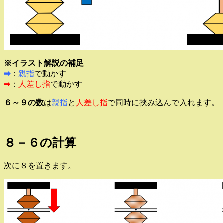
※イラスト解説の補足
➡
：
親指
で動かす
➡
：
人差し指
で動かす
６～９の数
は
親指
と
人差し指
で同時に挟み込んで入れます。
８－６の計算
次に８を置きます。