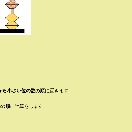
から小さい位の数の順
に置きます。
)の順
に計算をします。