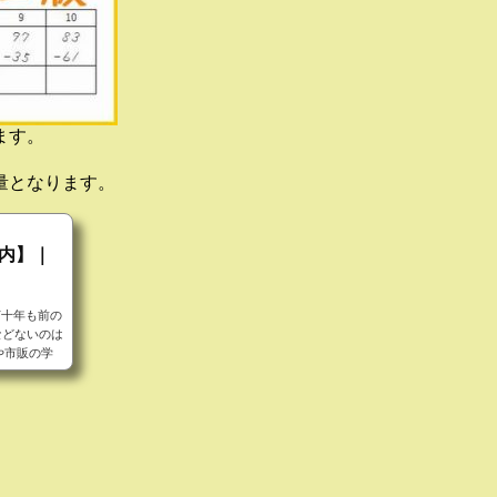
ます。
量となります。
内】｜
何十年も前の
などないのは
や市販の学
見ていると昭
というの