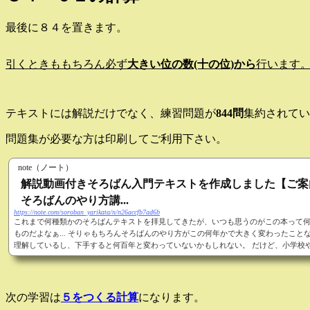
最後に８４を置きます。
引くときももちろん必ず
大きい位の数(十の位)から
行います
テキストには解説だけでなく、練習問題が
844問
集約されてい
問題集が必要な方は印刷してご利用下さい。
note（ノート）
解説動画付きそろばん入門テキストを作成しました【ご案
そろばんのやり方講...
https://note.com/soroban_yarikata/n/n26accfb7ad6b
これまで何種類かのそろばんテキストを拝見してきたが、いつも思うのがこの本って
ものだよなぁ... そりゃもちろんそろばんのやり方がこの何年かで大きく変わったこと
理解しているし、下手すると何百年と変わっていないかもしれない。 だけど、小学校
習教材が時代と共により分かりやすく変化しているのに対し、そろばんのテキストを
和感をふんだんに味わうことができる。 もう平成すらも終わって令和の時代になった
に...。 テキスト内でよく一円玉と五円玉のイラストを使っ...
次の学習は
５をつくる計算
になります。