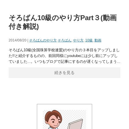
そろばん10級のやり方Part３(動画
付き解説)
2014/08/20 |
そろばんのやり方
そろばん
,
やり方
,
10級
,
動画
そろばん10級(全国珠算学校連盟)のやり方の３本目をアップしまし
た!!と紹介するものの、前回同様にyoutubeには少し前にアップし
ていました...。いつもブログで記事にするのが遅くなってしまう...
続きを見る