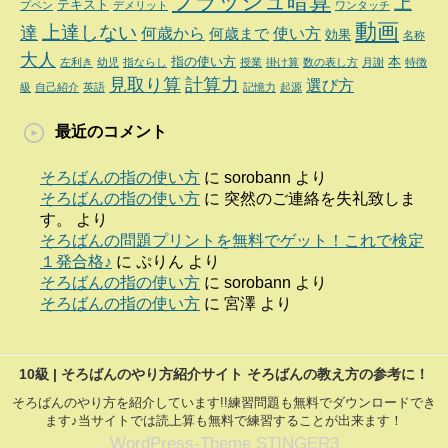
フラッシュ暗算
上
テキスト
プペン
デメリット
ワンタッチ
動画
達
上達しない
何歳から
使い方
何歳まで
効果
名称
大人
指の使い方
本
左利き
幼児
指ならし
授業
掛け算
数の表し方
月謝
特徴
見取り算
計算力
選び方
級
自己紹介
英語
記憶力
起源
最近のコメント
そろばんの指の使い方
に
sorobann
より
そろばんの指の使い方
に
突然のご連絡を失礼致しま
す。
より
そろばんの問題プリントを無料でゲット！これで検定
１発合格♪
に
ぷりん
より
そろばんの指の使い方
に
sorobann
より
そろばんの指の使い方
に
宮澤
より
10級 | そろばんのやり方紹介サイト そろばんの教え方の参考に！
そろばんのやり方を紹介しています!!練習問題も無料でダウンロードでき
ます♪当サイトでは読上算も無料で練習することが出来ます！
WordPress-Theme STINGER3