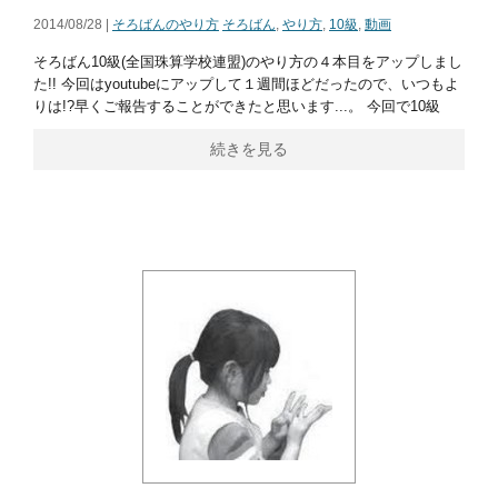
2014/08/28 |
そろばんのやり方
そろばん
,
やり方
,
10級
,
動画
そろばん10級(全国珠算学校連盟)のやり方の４本目をアップしまし
た!! 今回はyoutubeにアップして１週間ほどだったので、いつもよ
りは!?早くご報告することができたと思います...。 今回で10級
続きを見る