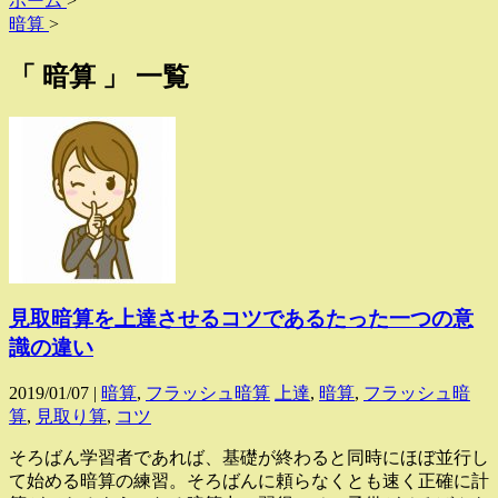
ホーム
>
暗算
>
「 暗算 」 一覧
見取暗算を上達させるコツであるたった一つの意
識の違い
2019/01/07 |
暗算
,
フラッシュ暗算
上達
,
暗算
,
フラッシュ暗
算
,
見取り算
,
コツ
そろばん学習者であれば、基礎が終わると同時にほぼ並行し
て始める暗算の練習。そろばんに頼らなくとも速く正確に計