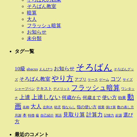
そろばん教室
暗算
大人
フラッシュ暗算
お知らせ
未分類
タグ一覧
そろばん
10級
お知らせ
abacus
えんぴつ
そろばんグッ
やり方
そろばん教室
コツ
アプリ
ズ
ケース
ゲーム
サイズ
フラッシュ暗算
テキスト
シャープペン
デメリット
ワンタッ
動
上達しない
上達
何歳から
使い方
何歳まで
効果
チ
画
大人
指の使い方
名称
左利き
幼児
指ならし
授業
掛け算
数の表し方
見取り算
計算力
選び
本
月謝
特徴
級
自己紹介
英語
記憶力
起源
方
最近のコメント