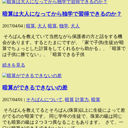
暗算は大人になってから独学で習得できるのか？
2017/04/04 |
暗算
,
大人
暗算
,
独学
,
大人
そろばんを教えていて当然ながら保護者の方と話をする機
会があります。するとたまにですが、「家で子供(生徒)が暗
算でちょっとした計算をしてくれるから助かる」、「暗算で
は子供に勝てない」、「暗算できる子供
続きを見る
暗算ができるできないの差
2017/04/01 |
そろばんについて
,
暗算
計算力
,
暗算
そろばんを教えてるとそろばん(珠算)以上に生徒によって差
がでるのが暗算です。 同じ学年の生徒で、珠算の級は同じ
でも暗算の級は２つ３つ異なることもあります。 さて、一