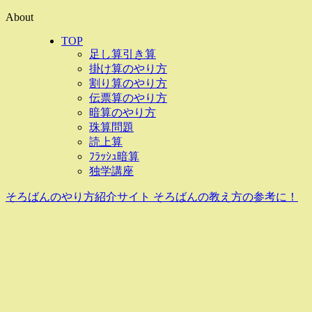
About
TOP
足し算引き算
掛け算のやり方
割り算のやり方
伝票算のやり方
暗算のやり方
珠算問題
読上算
ﾌﾗｯｼｭ暗算
独学講座
そろばんのやり方紹介サイト そろばんの教え方の参考に！