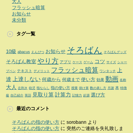
大人
フラッシュ暗算
お知らせ
未分類
タグ一覧
そろばん
10級
お知らせ
abacus
えんぴつ
そろばんグッズ
やり方
コツ
そろばん教室
アプリ
ケース
ゲーム
サイズ
シャー
フラッシュ暗算
上
テキスト
プペン
デメリット
ワンタッチ
動画
達
上達しない
何歳から
使い方
何歳まで
効果
名称
大人
指の使い方
本
左利き
幼児
指ならし
授業
掛け算
数の表し方
月謝
特徴
見取り算
計算力
選び方
級
自己紹介
英語
記憶力
起源
最近のコメント
そろばんの指の使い方
に
sorobann
より
そろばんの指の使い方
に
突然のご連絡を失礼致しま