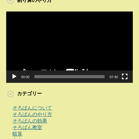
割り算のやり方
動
画
プ
レ
ー
ヤ
ー
00:00
07:40
カテゴリー
そろばんについて
そろばんのやり方
そろばんの効果
そろばん教室
暗算