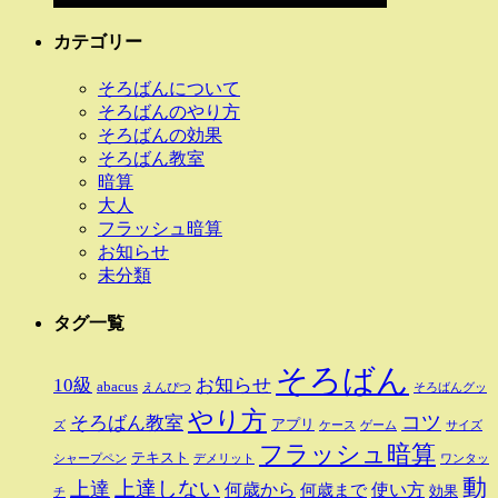
カテゴリー
そろばんについて
そろばんのやり方
そろばんの効果
そろばん教室
暗算
大人
フラッシュ暗算
お知らせ
未分類
タグ一覧
そろばん
10級
お知らせ
abacus
えんぴつ
そろばんグッ
やり方
そろばん教室
コツ
アプリ
ズ
ケース
ゲーム
サイズ
フラッシュ暗算
テキスト
シャープペン
デメリット
ワンタッ
動
上達しない
上達
何歳から
使い方
何歳まで
効果
チ