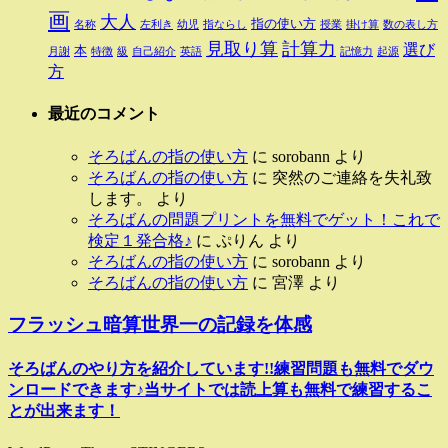
画
大人
指の使い方
名称
左利き
幼児
指ならし
授業
掛け算
数の表し方
見取り算
計算力
選び
本
月謝
特徴
級
自己紹介
英語
記憶力
起源
方
最近のコメント
そろばんの指の使い方
に
sorobann
より
そろばんの指の使い方
に
突然のご連絡を失礼致
します。
より
そろばんの問題プリントを無料でゲット！これで
検定１発合格♪
に
ぷりん
より
そろばんの指の使い方
に
sorobann
より
そろばんの指の使い方
に
宮澤
より
フラッシュ暗算世界一の記録を体感
そろばんのやり方を紹介しています!!練習問題も無料でダウ
ンロードできます♪当サイトでは読上算も無料で練習するこ
とが出来ます！