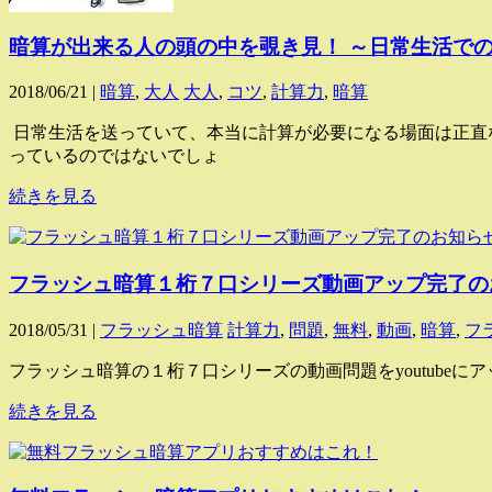
暗算が出来る人の頭の中を覗き見！ ～日常生活で
2018/06/21 |
暗算
,
大人
大人
,
コツ
,
計算力
,
暗算
日常生活を送っていて、本当に計算が必要になる場面は正直
っているのではないでしょ
続きを見る
フラッシュ暗算１桁７口シリーズ動画アップ完了の
2018/05/31 |
フラッシュ暗算
計算力
,
問題
,
無料
,
動画
,
暗算
,
フ
フラッシュ暗算の１桁７口シリーズの動画問題をyoutubeにアップし終えまし
続きを見る