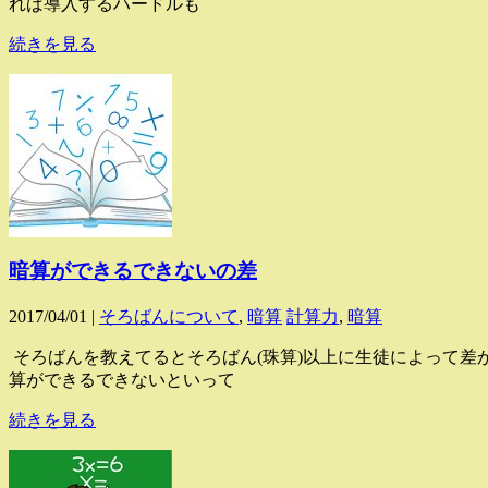
れば導入するハードルも
続きを見る
暗算ができるできないの差
2017/04/01 |
そろばんについて
,
暗算
計算力
,
暗算
そろばんを教えてるとそろばん(珠算)以上に生徒によって差
算ができるできないといって
続きを見る