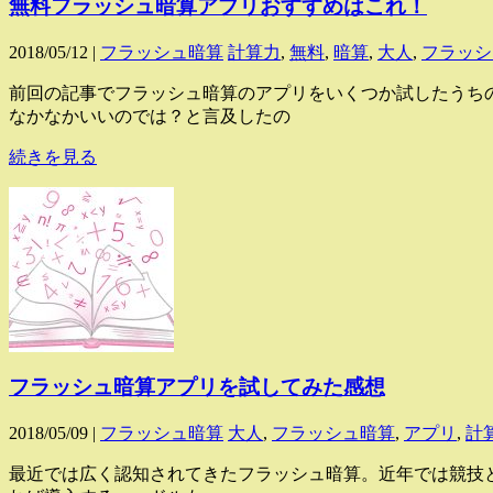
無料フラッシュ暗算アプリおすすめはこれ！
2018/05/12 |
フラッシュ暗算
計算力
,
無料
,
暗算
,
大人
,
フラッシ
前回の記事でフラッシュ暗算のアプリをいくつか試したうち
なかなかいいのでは？と言及したの
続きを見る
フラッシュ暗算アプリを試してみた感想
2018/05/09 |
フラッシュ暗算
大人
,
フラッシュ暗算
,
アプリ
,
計
最近では広く認知されてきたフラッシュ暗算。近年では競技と