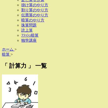
掛け算のやり方
割り算のやり方
伝票算のやり方
暗算のやり方
珠算問題
読上算
ﾌﾗｯｼｭ暗算
独学講座
ホーム
>
暗算
>
「 計算力 」 一覧