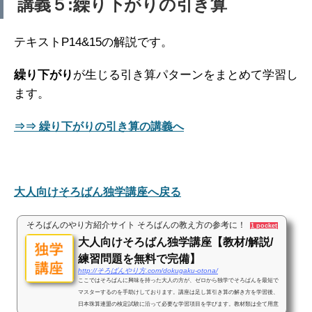
講義５:繰り下がりの引き算
テキストP14&15の解説です。
繰り下がり
が生じる引き算パターンをまとめて学習し
ます。
⇒⇒ 繰り下がりの引き算の講義へ
大人向けそろばん独学講座へ戻る
そろばんのやり方紹介サイト そろばんの教え方の参考に！
1 pocket
大人向けそろばん独学講座【教材/解説/
練習問題を無料で完備】
http://そろばんやり方.com/dokugaku-otona/
ここではそろばんに興味を持った大人の方が、ゼロから独学でそろばんを最短で
マスターするのを手助けしております。講座は足し算引き算の解き方を学習後、
日本珠算連盟の検定試験に沿って必要な学習項目を学びます。教材類は全て用意