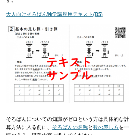
す。
大人向けそろばん独学講座用テキスト(B5)
そろばんについての知識がゼロという方は具体的な計
算方法に入る前に、
そろばんの名称
と
数の表し方
を一