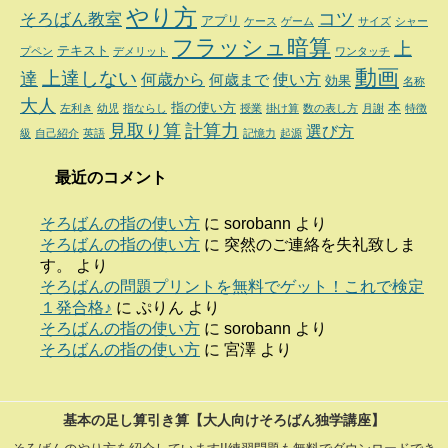
やり方
コツ
そろばん教室
アプリ
ケース
ゲーム
サイズ
シャー
フラッシュ暗算
上
テキスト
プペン
デメリット
ワンタッチ
動画
達
上達しない
何歳から
使い方
何歳まで
効果
名称
大人
指の使い方
本
左利き
幼児
指ならし
授業
掛け算
数の表し方
月謝
特徴
見取り算
計算力
選び方
級
自己紹介
英語
記憶力
起源
最近のコメント
そろばんの指の使い方
に
sorobann
より
そろばんの指の使い方
に
突然のご連絡を失礼致しま
す。
より
そろばんの問題プリントを無料でゲット！これで検定
１発合格♪
に
ぷりん
より
そろばんの指の使い方
に
sorobann
より
そろばんの指の使い方
に
宮澤
より
基本の足し算引き算【大人向けそろばん独学講座】