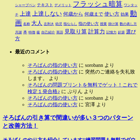
フラッシュ暗算
テキスト
シャープペン
デメリット
ワンタッ
動
上達しない
上達
何歳から
使い方
何歳まで
効果
チ
画
大人
指の使い方
名称
左利き
幼児
指ならし
授業
掛け算
数の表し方
見取り算
計算力
選び
本
月謝
特徴
級
自己紹介
英語
記憶力
起源
方
最近のコメント
そろばんの指の使い方
に
sorobann
より
そろばんの指の使い方
に
突然のご連絡を失礼致
します。
より
そろばんの問題プリントを無料でゲット！これで
検定１発合格♪
に
ぷりん
より
そろばんの指の使い方
に
sorobann
より
そろばんの指の使い方
に
宮澤
より
そろばんの引き算で間違いが多い３つのパターン
と改善方法！
そろばんのやり方を紹介しています!!練習問題も無料でダウ