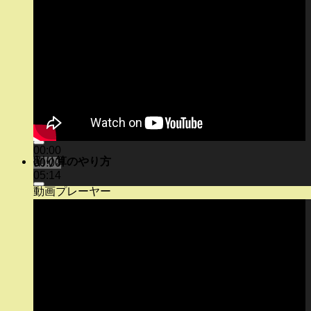
00:00
割り算のやり方
00:00
05:14
動画プレーヤー