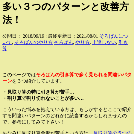
多い３つのパターンと改善方
法！
公開日：
2018/09/19
: 最終更新日：2021/08/01
そろばんにつ
いて
,
そろばんのやり方
そろばん
,
やり方
,
上達しない
,
引き
算
このページでは
そろばんの引き算で多く見られる間違いパタ
ーン
を３つ紹介しています。
・見取り算の特に引き算が苦手…
・割り算で割り切れないことが多い…
こういった悩みを抱えている方は、もしかするとここで紹介
する間違いパターンのどれかに該当するかもしれませんの
で、参考にしてみて下さい！
ちなみに見取り算全般が苦手という方は、
見取り算の５つの