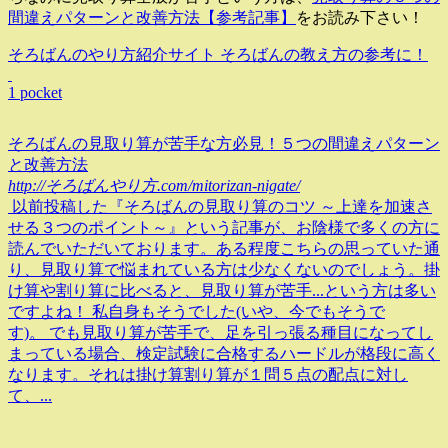
間違えパターンと改善方法【参考記事】
をお読み下さい！
そろばんのやり方紹介サイト そろばんの教え方の参考に！
1 pocket
そろばんの見取り算が苦手な方必見！５つの間違えパターン
と改善方法
http://そろばんやり方.com/mitorizan-nigate/
以前投稿した『そろばんの見取り算のコツ ～上達を加速さ
せる３つのポイント～』という記事が、お陰様で多くの方に
読んでいただいております。ある程度こちらの思っていた通
り、見取り算で悩まれている方は少なくないのでしょう。掛
け算や割り算に比べると、見取り算が苦手...という方は多い
ですよね！ 私自身もそうでした(いや、今でもそうで
す)。 でも見取り算が苦手で、足を引っ張る種目になってし
まっている場合、検定試験に合格するハードルが格段に高く
なります。それは掛け算割り算が１問５点の配点に対し
て、...