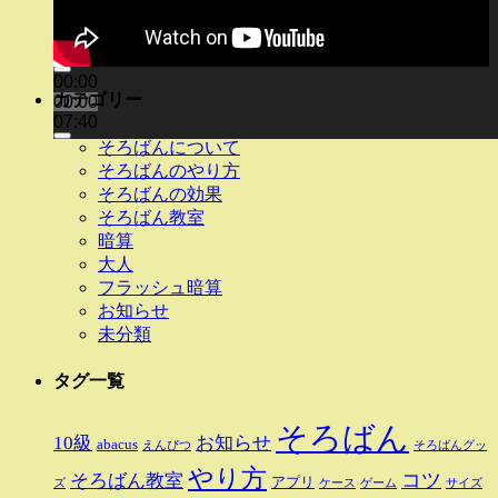
00:00
カテゴリー
00:00
07:40
そろばんについて
そろばんのやり方
そろばんの効果
そろばん教室
暗算
大人
フラッシュ暗算
お知らせ
未分類
タグ一覧
そろばん
10級
お知らせ
abacus
えんぴつ
そろばんグッ
やり方
そろばん教室
コツ
アプリ
ズ
ケース
ゲーム
サイズ