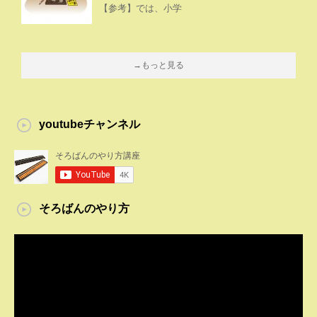
【参考】では、小学
→もっと見る
youtubeチャンネル
そろばんのやり方
動
画
プ
レ
ー
ヤ