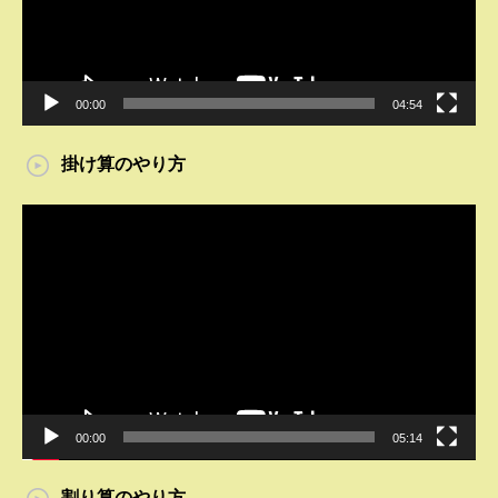
ー
00:00
04:54
掛け算のやり方
動
画
プ
レ
ー
ヤ
ー
00:00
05:14
割り算のやり方