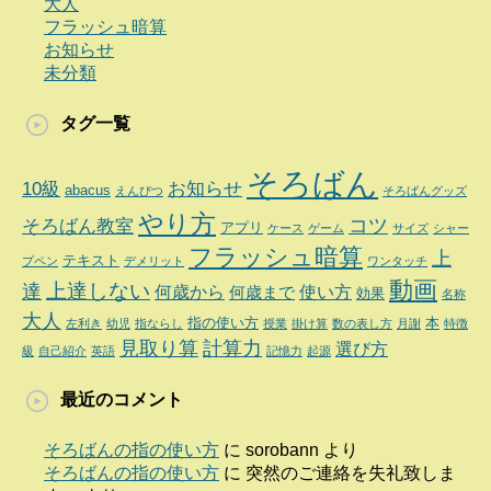
大人
フラッシュ暗算
お知らせ
未分類
タグ一覧
そろばん
10級
お知らせ
abacus
えんぴつ
そろばんグッズ
やり方
コツ
そろばん教室
アプリ
ケース
ゲーム
サイズ
シャー
フラッシュ暗算
上
テキスト
プペン
デメリット
ワンタッチ
動画
達
上達しない
何歳から
使い方
何歳まで
効果
名称
大人
指の使い方
本
左利き
幼児
指ならし
授業
掛け算
数の表し方
月謝
特徴
見取り算
計算力
選び方
級
自己紹介
英語
記憶力
起源
最近のコメント
そろばんの指の使い方
に
sorobann
より
そろばんの指の使い方
に
突然のご連絡を失礼致しま