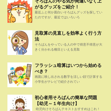
そろばんのやる気が間違いなく上
がるグッズをご紹介！
最近ふと何か面白いそろばんグッズを探してい
たのですが、最近ではいろいろ
見取算の見直しを効率よく行う方
法
そろばんをやっている人の中で得意不得意が大
きく分かれる種目といえる見取
フラッシュ暗算はいつから始める
べき？
画面に映し出される数字を涼しい顔で計算する
小学生がテレビで紹介されてい
初心者用そろばんの簡単な問題
【幼児～１年生向け】
幼児向けそろばんテキストおすすめはこれ！