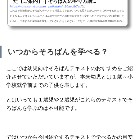
た【ご案内】｜そろばんのやり方講...
https://note.com/soroban_yarikata/n/n26accfb7ad6b
これまで何種類かのそろばんテキストを拝見してきたが、いつも思うのがこの本って何十年も前のもの
だよなぁ... そりゃもちろんそろばんのやり方がこの何年かで大きく変わったことなどないのは理解して
いるし、下手すると何百年と変わっていないかもしれない。 だけど、小学校や市販の学習教材が時代と
共により分かりやすく変化しているのに対し、そろばんのテキストを見ていると昭和感をふんだんに味
わうことができる。 もう平成すらも終わって令和の時代になったというのに...。 テキスト内でよく一円
玉と五円玉のイラストを使っ...
いつからそろばんを学べる？
ここでは幼児向けそろばんテキストのおすすめをご紹
介させていただいていますが、本来幼児とは１歳～小
学校就学前までの子供を表します。
とはいっても１歳児や２歳児がこれらのテキストでそ
ろばんを学ぶのは不可能です。
ではいつから今回紹介するテキストで学べるかの目安