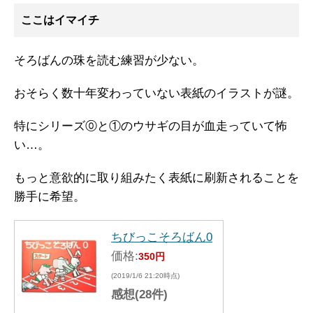
ここはイマイチ
そろばんの珠を読む練習が少ない。
おそらく数十年変わっていない表紙のイラストが謎。
特にシリーズ⓪と①のウサギの目が血走っていて怖
い…。
もっと意欲的に取り組みたく表紙に刷新されることを
勝手に希望。
ちびっこそろばん0
価格:
350円
(2019/1/6 21:20時点)
感想(28件)