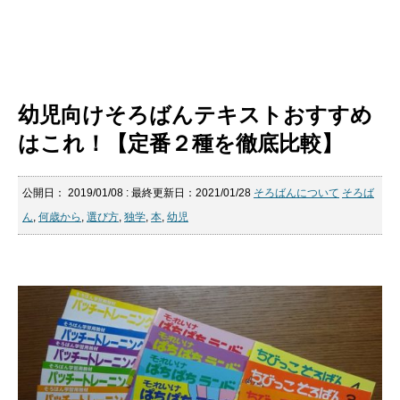
幼児向けそろばんテキストおすすめ
はこれ！【定番２種を徹底比較】
公開日：
2019/01/08
: 最終更新日：2021/01/28
そろばんについて
そろば
ん
,
何歳から
,
選び方
,
独学
,
本
,
幼児