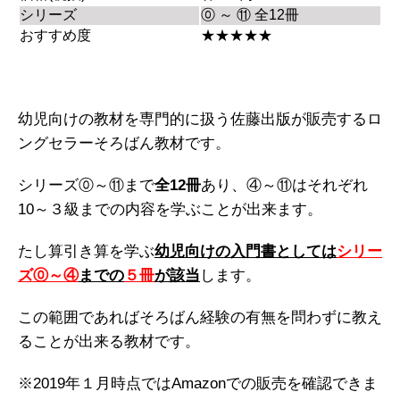
シリーズ
⓪ ～ ⑪ 全12冊
おすすめ度
★★★★★
幼児向けの教材を専門的に扱う佐藤出版が販売するロ
ングセラーそろばん教材です。
シリーズ⓪～⑪まで
全12冊
あり、④～⑪はそれぞれ
10～３級までの内容を学ぶことが出来ます。
たし算引き算を学ぶ
幼児向けの入門書としては
シリー
ズ⓪～④
までの
５冊
が該当
します。
この範囲であればそろばん経験の有無を問わずに教え
ることが出来る教材です。
※2019年１月時点ではAmazonでの販売を確認できま