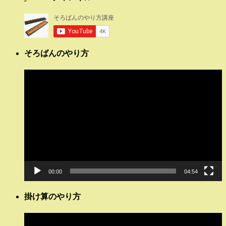
そろばんのやり方
動
画
プ
レ
ー
ヤ
ー
00:00
04:54
掛け算のやり方
動