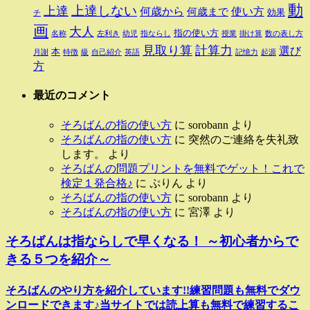
動
上達しない
上達
何歳から
使い方
何歳まで
効果
チ
画
大人
指の使い方
名称
左利き
幼児
指ならし
授業
掛け算
数の表し方
見取り算
計算力
選び
本
月謝
特徴
級
自己紹介
英語
記憶力
起源
方
最近のコメント
そろばんの指の使い方
に
sorobann
より
そろばんの指の使い方
に
突然のご連絡を失礼致
します。
より
そろばんの問題プリントを無料でゲット！これで
検定１発合格♪
に
ぷりん
より
そろばんの指の使い方
に
sorobann
より
そろばんの指の使い方
に
宮澤
より
そろばんは指ならしで早くなる！ ～初心者からで
きる５つを紹介～
そろばんのやり方を紹介しています!!練習問題も無料でダウ
ンロードできます♪当サイトでは読上算も無料で練習するこ