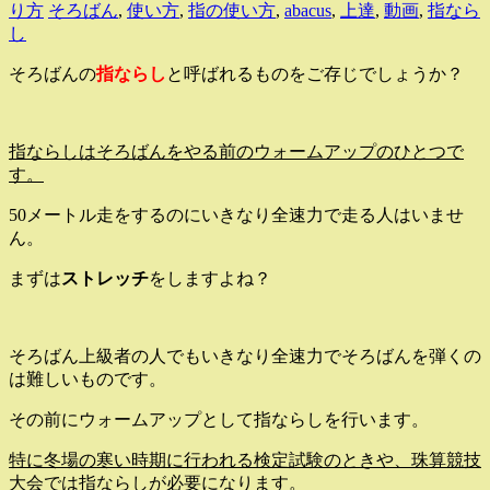
り方
そろばん
,
使い方
,
指の使い方
,
abacus
,
上達
,
動画
,
指なら
し
そろばんの
指ならし
と呼ばれるものをご存じでしょうか？
指ならしはそろばんをやる前のウォームアップのひとつで
す。
50メートル走をするのにいきなり全速力で走る人はいませ
ん。
まずは
ストレッチ
をしますよね？
そろばん上級者の人でもいきなり全速力でそろばんを弾くの
は難しいものです。
その前にウォームアップとして指ならしを行います。
特に冬場の寒い時期に行われる検定試験のときや、珠算競技
大会では指ならしが必要になります。