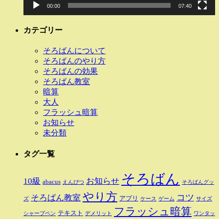
00:00
07:40
カテゴリー
そろばんについて
そろばんのやり方
そろばんの効果
そろばん教室
暗算
大人
フラッシュ暗算
お知らせ
未分類
タグ一覧
そろばん
10級
お知らせ
abacus
えんぴつ
そろばんグッ
やり方
そろばん教室
コツ
アプリ
ズ
ケース
ゲーム
サイズ
フラッシュ暗算
テキスト
シャープペン
デメリット
ワンタッ