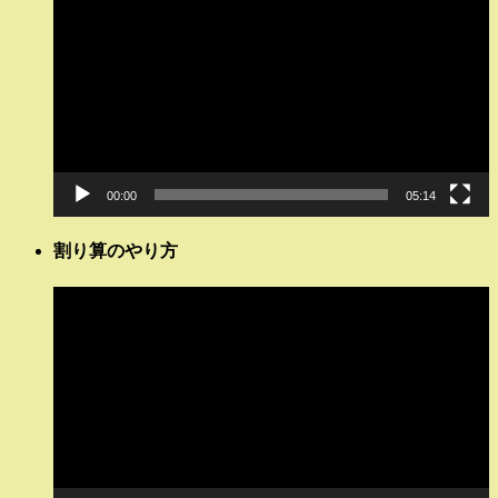
画
プ
レ
ー
ヤ
ー
00:00
05:14
割り算のやり方
動
画
プ
レ
ー
ヤ
ー